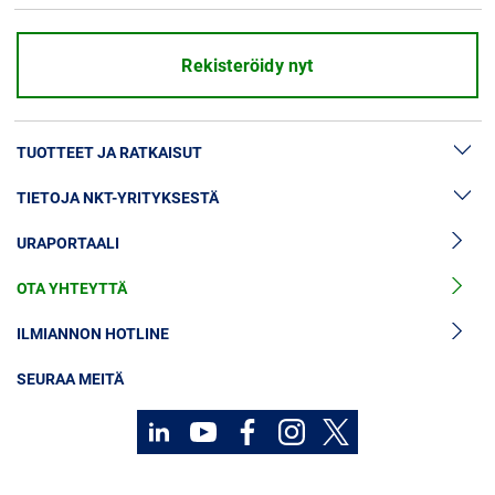
Rekisteröidy nyt
TUOTTEET JA RATKAISUT
TIETOJA NKT-YRITYKSESTÄ
Suurjännitekaapeliratkaisut
URAPORTAALI
Suurjännitekaapelitarvikkeet
Uutiset & lehdistö
Keskijännitekaapelit
OTA YHTEYTTÄ
Tietoa meistä
Keskijännitekaapelitarvikkeet
Sijoittajat
ILMIANNON HOTLINE
Pienjännitekaapelit
Kestävä kehitys
SEURAA MEITÄ
Kaapelipalvelut