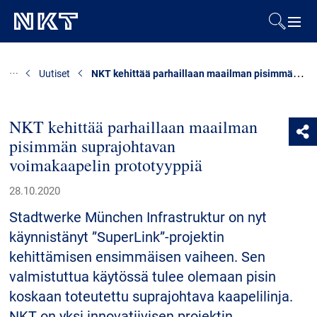
Tuotteet ja ratkaisut
NKT kehittää parhaillaan maailman pisimmän suprajohtavan voimakaapelin prototyyppiä
Uutiset
Referenssit
NKT kehittää parhaillaan maailman
pisimmän suprajohtavan
Ladattavat tiedostot
voimakaapelin prototyyppiä
Uutiset
28.10.2020
Stadtwerke München Infrastruktur on nyt
Tietoa meistä
käynnistänyt ”SuperLink”-projektin
kehittämisen ensimmäisen vaiheen. Sen
Kestävä kehitys
valmistuttua käytössä tulee olemaan pisin
koskaan toteutettu suprajohtava kaapelilinja.
NKT on yksi innovatiivisen projektin
Yhteystiedot