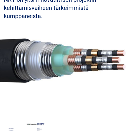
kehittämisvaiheen tärkeimmistä
kumppaneista.
Ura
Sijoittajat
Paikalliset sivut