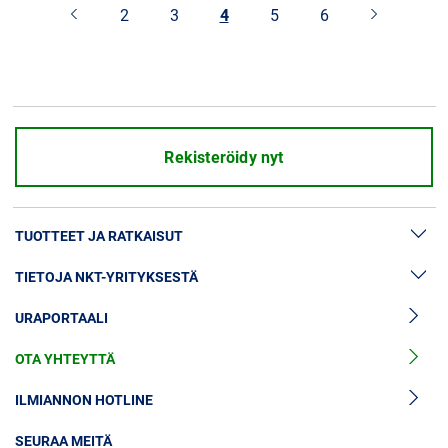
2
3
4
5
6
Rekisteröidy nyt
TUOTTEET JA RATKAISUT
TIETOJA NKT-YRITYKSESTÄ
Suurjännitekaapeliratkaisut
URAPORTAALI
Suurjännitekaapelitarvikkeet
Uutiset & lehdistö
Keskijännitekaapelit
OTA YHTEYTTÄ
Tietoa meistä
Keskijännitekaapelitarvikkeet
Sijoittajat
ILMIANNON HOTLINE
Pienjännitekaapelit
Kestävä kehitys
SEURAA MEITÄ