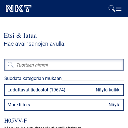
Tuotteet ja ratkaisut
Etsi & lataa
Referenssit
Hae avainsanojen avulla.
Ladattavat tiedostot
Uutiset
Suodata kategorian mukaan
Ladattavat tiedostot (19674)
Näytä kaikki
Tietoa meistä
More filters
Näytä
Kestävä kehitys
H05VV-​F
Yhteystiedot